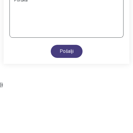
Pošalji
}}